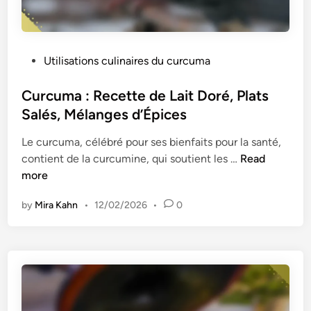
n
c
c
u
e
r
a
P
Utilisations culinaires du curcuma
r
u
o
y
s
s
Curcuma : Recette de Lait Doré, Plats
,
t
t
Salés, Mélanges d’Épices
p
r
e
r
e
Le curcuma, célébré pour ses bienfaits pour la santé,
d
é
s
C
contient de la curcumine, qui soutient les …
Read
i
p
s
u
more
n
a
,
r
r
p
by
Mira Kahn
•
12/02/2026
•
0
c
a
r
u
t
é
m
i
v
a
o
e
:
n
n
R
s
t
e