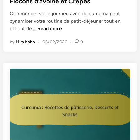
Flocons d’avoine et Crêpes
S
É
e
a
p
Commencer votre journée avec du curcuma peut
d
n
i
dynamiser votre routine de petit-déjeuner tout en
i
d
c
C
offrant de …
Read more
n
w
e
u
i
s
by
Mira Kahn
•
06/02/2026
•
0
r
c
c
h
u
e
m
s
a
:
I
d
é
e
s
d
e