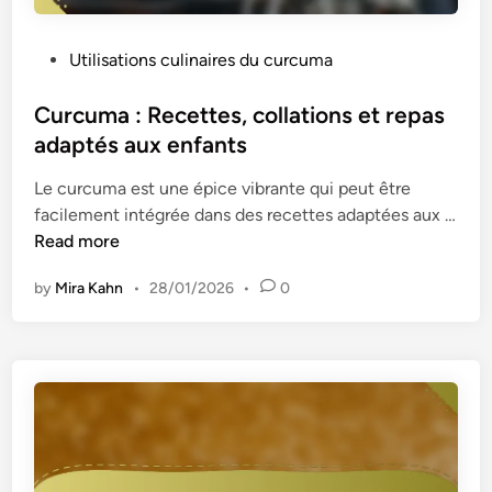
t
i
e
m
P
Utilisations culinaires du curcuma
s
e
o
,
n
s
Curcuma : Recettes, collations et repas
r
t
t
adaptés aux enfants
i
s
e
s
Le curcuma est une épice vibrante qui peut être
d
o
facilement intégrée dans des recettes adaptées aux …
i
t
C
Read more
n
t
u
o
by
Mira Kahn
•
28/01/2026
•
0
r
s
c
e
u
t
m
c
a
a
:
s
R
s
e
e