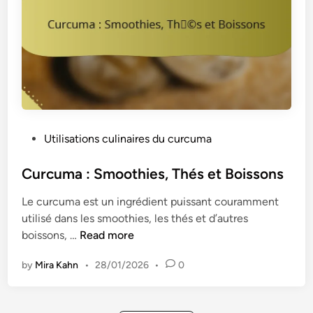
c
r
e
o
t
l
t
e
e
s
s
,
c
P
Utilisations culinaires du curcuma
o
o
l
s
Curcuma : Smoothies, Thés et Boissons
l
t
a
Le curcuma est un ingrédient puissant couramment
e
t
utilisé dans les smoothies, les thés et d’autres
d
i
C
boissons, …
Read more
i
o
u
n
n
by
Mira Kahn
•
28/01/2026
•
0
r
s
c
e
u
t