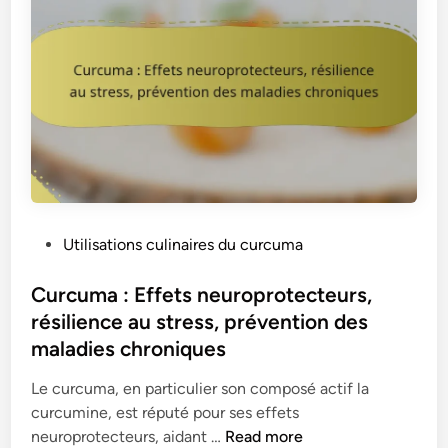
P
Utilisations culinaires du curcuma
o
s
Curcuma : Effets neuroprotecteurs,
t
résilience au stress, prévention des
e
maladies chroniques
d
i
Le curcuma, en particulier son composé actif la
n
curcumine, est réputé pour ses effets
C
neuroprotecteurs, aidant …
Read more