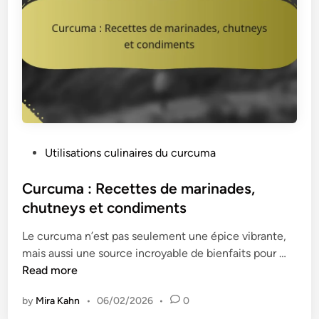
c
o
e
n
t
s
t
d
e
’
s
a
d
v
e
o
p
i
P
Utilisations culinaires du curcuma
â
n
o
t
e
s
Curcuma : Recettes de marinades,
i
e
t
chutneys et condiments
s
t
e
s
C
Le curcuma n’est pas seulement une épice vibrante,
d
e
r
C
mais aussi une source incroyable de bienfaits pour …
i
r
ê
u
Read more
n
i
p
r
e
e
by
Mira Kahn
•
06/02/2026
•
0
c
,
s