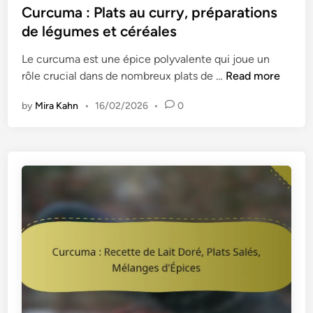
s
Curcuma : Plats au curry, préparations
r
t
de légumes et céréales
o
e
t
Le curcuma est une épice polyvalente qui joue un
d
e
C
rôle crucial dans de nombreux plats de …
Read more
i
c
u
n
t
by
Mira Kahn
•
16/02/2026
•
0
r
e
c
u
u
r
m
s
a
,
:
r
P
é
l
s
a
i
t
l
s
i
a
e
u