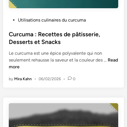
p
e
t
P
Utilisations culinaires du curcuma
i
o
t
s
Curcuma : Recettes de pâtisserie,
-
t
Desserts et Snacks
d
e
é
Le curcuma est une épice polyvalente qui non
d
j
C
seulement rehausse la saveur et la couleur des …
Read
i
e
u
more
n
u
r
n
by
Mira Kahn
•
06/02/2026
•
0
c
e
u
r
m
,
a
F
:
l
R
o
e
c