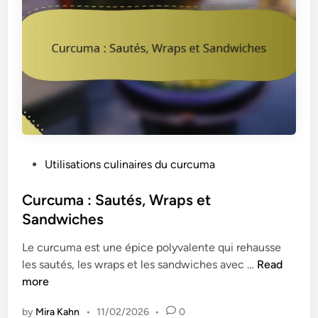
d
i
c
e
o
e
l
n
t
é
d
t
g
e
e
u
s
d
m
m
e
e
a
L
s
l
a
e
a
P
Utilisations culinaires du curcuma
i
t
d
o
t
c
i
s
Curcuma : Sautés, Wraps et
D
é
e
t
Sandwiches
o
r
s
e
r
é
c
Le curcuma est une épice polyvalente qui rehausse
d
é
a
C
h
les sautés, les wraps et les sandwiches avec …
Read
i
,
l
u
r
more
n
P
e
r
o
l
s
by
Mira Kahn
•
11/02/2026
•
0
c
n