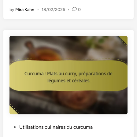
u
by
Mira Kahn
•
18/02/2026
•
0
r
c
u
m
a
:
E
f
f
e
t
s
n
e
u
r
P
Utilisations culinaires du curcuma
o
o
p