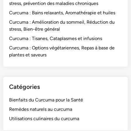
a
stress, prévention des maladies chroniques
B
n
o
Curcuma : Bains relaxants, Aromathérapie et huiles
t
i
s
Curcuma : Amélioration du sommeil, Réduction du
s
stress, Bien-être général
s
Curcuma : Tisanes, Cataplasmes et infusions
o
n
Curcuma : Options végétariennes, Repas à base de
s
plantes et saveurs
Catégories
Bienfaits du Curcuma pour la Santé
Remèdes naturels au curcuma
Utilisations culinaires du curcuma