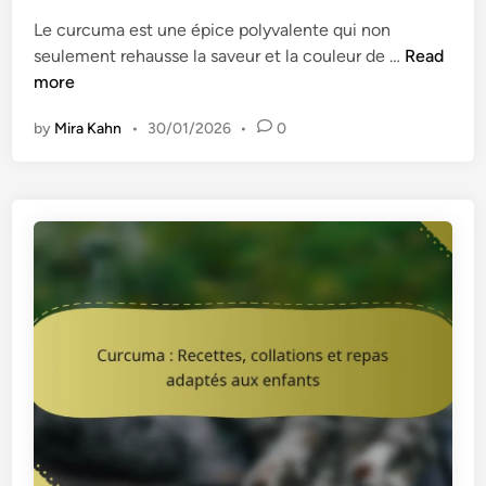
e
a
Le curcuma est une épice polyvalente qui non
d
d
C
seulement rehausse la saveur et la couleur de …
Read
i
e
u
more
n
s
r
,
by
Mira Kahn
•
30/01/2026
•
0
c
c
u
h
m
u
a
t
:
n
P
e
l
y
a
s
t
e
s
t
d
c
e
o
p
n
â
d