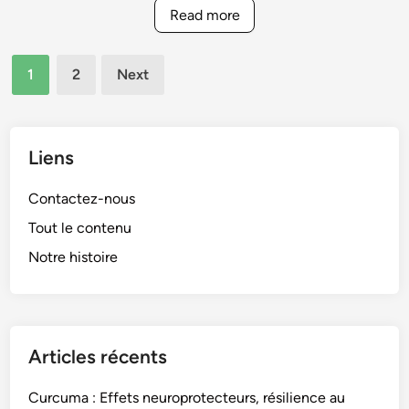
m
Read more
r
a
e
:
p
Posts
S
1
2
Next
a
pagination
m
s
o
a
o
d
Liens
t
a
h
p
Contactez-nous
i
t
e
Tout le contenu
é
s
Notre histoire
s
,
a
T
u
h
x
é
e
Articles récents
s
n
e
f
Curcuma : Effets neuroprotecteurs, résilience au
t