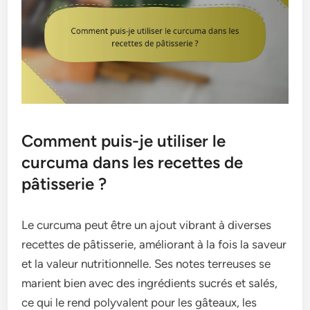
Comment puis-je utiliser le
curcuma dans les recettes de
pâtisserie ?
Le curcuma peut être un ajout vibrant à diverses
recettes de pâtisserie, améliorant à la fois la saveur
et la valeur nutritionnelle. Ses notes terreuses se
marient bien avec des ingrédients sucrés et salés,
ce qui le rend polyvalent pour les gâteaux, les