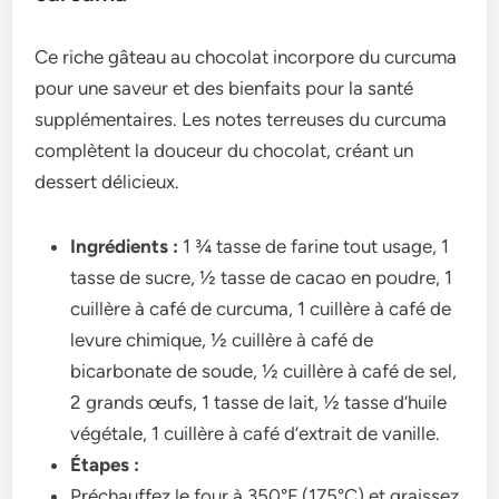
Ce riche gâteau au chocolat incorpore du curcuma
pour une saveur et des bienfaits pour la santé
supplémentaires. Les notes terreuses du curcuma
complètent la douceur du chocolat, créant un
dessert délicieux.
Ingrédients :
1 ¾ tasse de farine tout usage, 1
tasse de sucre, ½ tasse de cacao en poudre, 1
cuillère à café de curcuma, 1 cuillère à café de
levure chimique, ½ cuillère à café de
bicarbonate de soude, ½ cuillère à café de sel,
2 grands œufs, 1 tasse de lait, ½ tasse d’huile
végétale, 1 cuillère à café d’extrait de vanille.
Étapes :
Préchauffez le four à 350°F (175°C) et graissez