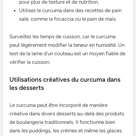
pour plus de texture et de nutrition.
Utilisez le curcuma dans des recettes de pain
salé, comme la focaccia ou le pain de maïs.
Surveillez les temps de cuisson, car le curcuma
peut légèrement modifier la teneur en humidité. Un
test de la lame d’un couteau est un moyen fiable de
vérifier la cuisson.
Utilisations créatives du curcuma dans
les desserts
Le curcuma peut être incorporé de manière
créative dans divers desserts au-delà des produits
de boulangerie traditionnels. Il fonctionne bien
dans les puddings, les crèmes et même les glaces.