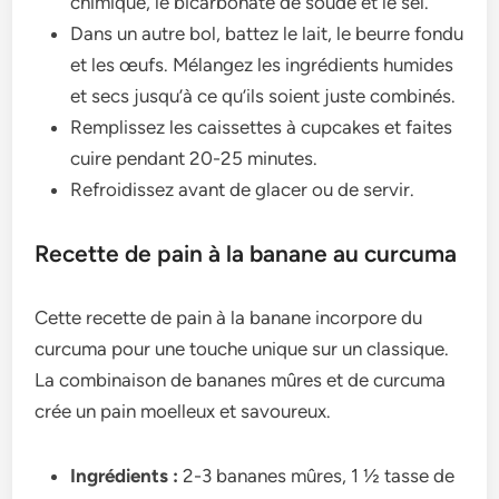
chimique, le bicarbonate de soude et le sel.
Dans un autre bol, battez le lait, le beurre fondu
et les œufs. Mélangez les ingrédients humides
et secs jusqu’à ce qu’ils soient juste combinés.
Remplissez les caissettes à cupcakes et faites
cuire pendant 20-25 minutes.
Refroidissez avant de glacer ou de servir.
Recette de pain à la banane au curcuma
Cette recette de pain à la banane incorpore du
curcuma pour une touche unique sur un classique.
La combinaison de bananes mûres et de curcuma
crée un pain moelleux et savoureux.
Ingrédients :
2-3 bananes mûres, 1 ½ tasse de