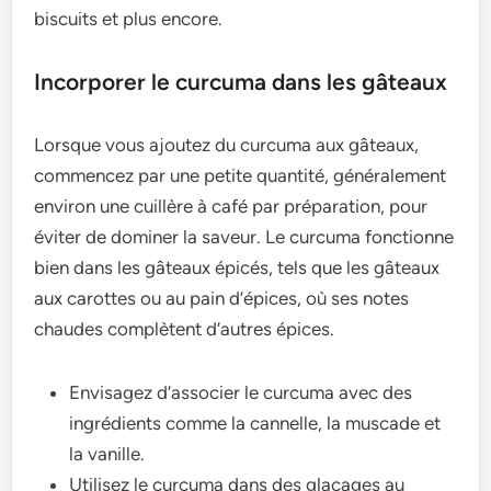
biscuits et plus encore.
Incorporer le curcuma dans les gâteaux
Lorsque vous ajoutez du curcuma aux gâteaux,
commencez par une petite quantité, généralement
environ une cuillère à café par préparation, pour
éviter de dominer la saveur. Le curcuma fonctionne
bien dans les gâteaux épicés, tels que les gâteaux
aux carottes ou au pain d’épices, où ses notes
chaudes complètent d’autres épices.
Envisagez d’associer le curcuma avec des
ingrédients comme la cannelle, la muscade et
la vanille.
Utilisez le curcuma dans des glaçages au