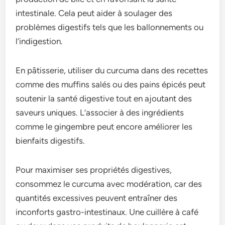
intestinale. Cela peut aider à soulager des
problèmes digestifs tels que les ballonnements ou
l’indigestion.
En pâtisserie, utiliser du curcuma dans des recettes
comme des muffins salés ou des pains épicés peut
soutenir la santé digestive tout en ajoutant des
saveurs uniques. L’associer à des ingrédients
comme le gingembre peut encore améliorer les
bienfaits digestifs.
Pour maximiser ses propriétés digestives,
consommez le curcuma avec modération, car des
quantités excessives peuvent entraîner des
inconforts gastro-intestinaux. Une cuillère à café