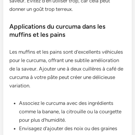
saveur. Évitez d’en utiliser trop, car cela peut
donner un goût trop terreux.
Applications du curcuma dans les
muffins et les pains
Les muffins et les pains sont d’excellents véhicules
pour le curcuma, offrant une subtile amélioration
de la saveur. Ajouter une à deux cuillères à café de
curcuma à votre pâte peut créer une délicieuse
variation.
Associez le curcuma avec des ingrédients
comme la banane, la citrouille ou la courgette
pour plus d’humidité.
Envisagez d’ajouter des noix ou des graines