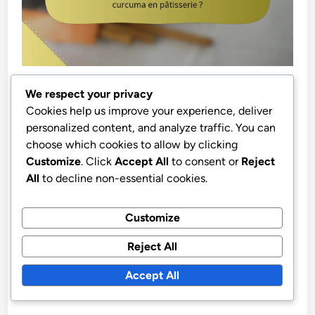
We respect your privacy
Quels ingrédients se marient bien
Cookies help us improve your experience, deliver
avec le curcuma en pâtisserie ?
personalized content, and analyze traffic. You can
choose which cookies to allow by clicking
Customize
. Click
Accept All
to consent or
Reject
Le curcuma se marie bien avec une variété
All
to decline non-essential cookies.
d’ingrédients, améliorant à la fois la saveur et la
valeur nutritionnelle des produits de boulangerie.
Customize
Les associations clés incluent des épices, des
fruits, des édulcorants et des options laitières ou
Reject All
non laitières qui complètent les notes terreuses du
Accept All
curcuma.