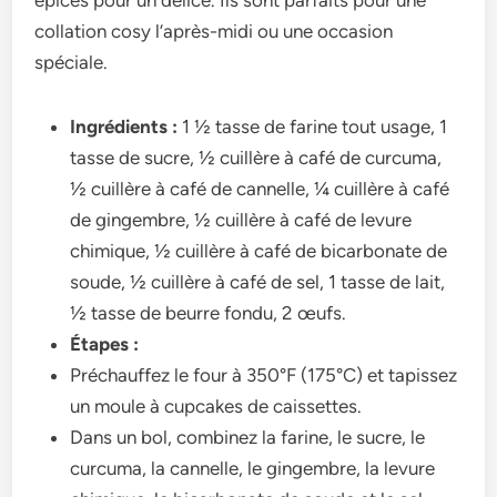
épices pour un délice. Ils sont parfaits pour une
collation cosy l’après-midi ou une occasion
spéciale.
Ingrédients :
1 ½ tasse de farine tout usage, 1
tasse de sucre, ½ cuillère à café de curcuma,
½ cuillère à café de cannelle, ¼ cuillère à café
de gingembre, ½ cuillère à café de levure
chimique, ½ cuillère à café de bicarbonate de
soude, ½ cuillère à café de sel, 1 tasse de lait,
½ tasse de beurre fondu, 2 œufs.
Étapes :
Préchauffez le four à 350°F (175°C) et tapissez
un moule à cupcakes de caissettes.
Dans un bol, combinez la farine, le sucre, le
curcuma, la cannelle, le gingembre, la levure