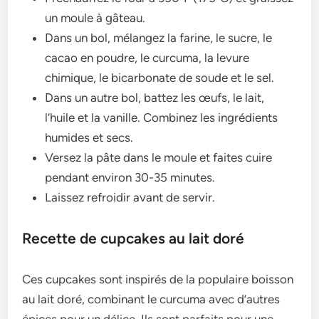
un moule à gâteau.
Dans un bol, mélangez la farine, le sucre, le
cacao en poudre, le curcuma, la levure
chimique, le bicarbonate de soude et le sel.
Dans un autre bol, battez les œufs, le lait,
l’huile et la vanille. Combinez les ingrédients
humides et secs.
Versez la pâte dans le moule et faites cuire
pendant environ 30-35 minutes.
Laissez refroidir avant de servir.
Recette de cupcakes au lait doré
Ces cupcakes sont inspirés de la populaire boisson
au lait doré, combinant le curcuma avec d’autres