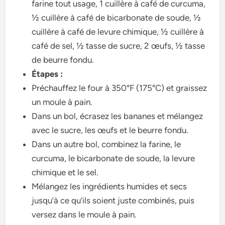
farine tout usage, 1 cuillère à café de curcuma,
½ cuillère à café de bicarbonate de soude, ½
cuillère à café de levure chimique, ½ cuillère à
café de sel, ½ tasse de sucre, 2 œufs, ½ tasse
de beurre fondu.
Étapes :
Préchauffez le four à 350°F (175°C) et graissez
un moule à pain.
Dans un bol, écrasez les bananes et mélangez
avec le sucre, les œufs et le beurre fondu.
Dans un autre bol, combinez la farine, le
curcuma, le bicarbonate de soude, la levure
chimique et le sel.
Mélangez les ingrédients humides et secs
jusqu’à ce qu’ils soient juste combinés, puis
versez dans le moule à pain.