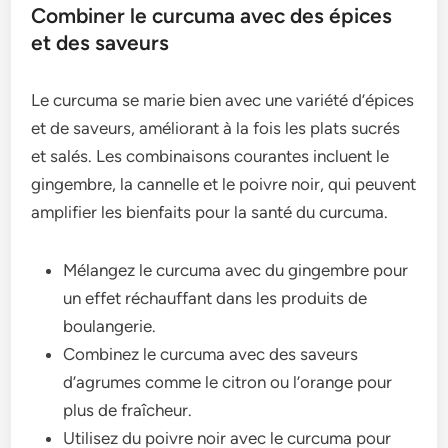
Combiner le curcuma avec des épices
et des saveurs
Le curcuma se marie bien avec une variété d’épices
et de saveurs, améliorant à la fois les plats sucrés
et salés. Les combinaisons courantes incluent le
gingembre, la cannelle et le poivre noir, qui peuvent
amplifier les bienfaits pour la santé du curcuma.
Mélangez le curcuma avec du gingembre pour
un effet réchauffant dans les produits de
boulangerie.
Combinez le curcuma avec des saveurs
d’agrumes comme le citron ou l’orange pour
plus de fraîcheur.
Utilisez du poivre noir avec le curcuma pour