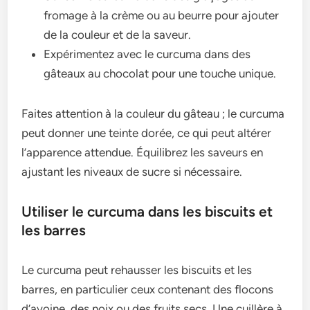
fromage à la crème ou au beurre pour ajouter
de la couleur et de la saveur.
Expérimentez avec le curcuma dans des
gâteaux au chocolat pour une touche unique.
Faites attention à la couleur du gâteau ; le curcuma
peut donner une teinte dorée, ce qui peut altérer
l’apparence attendue. Équilibrez les saveurs en
ajustant les niveaux de sucre si nécessaire.
Utiliser le curcuma dans les biscuits et
les barres
Le curcuma peut rehausser les biscuits et les
barres, en particulier ceux contenant des flocons
d’avoine, des noix ou des fruits secs. Une cuillère à