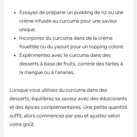
Essayez de préparer un pudding de riz ou une
crème infusée au curcuma pour une saveur
unique.
Incorporez du curcuma dans de la crème
fouettée ou du yaourt pour un topping coloré.
Expérimentez avec le curcuma dans des
desserts à base de fruits, comme des tartes à
la mangue ou à l’ananas.
Lorsque vous utilisez du curcuma dans des
desserts, équilibrez sa saveur avec des édulcorants
et des épices complémentaires. Une petite quantité
suffit, alors commencez par peu et ajustez selon
votre goût.