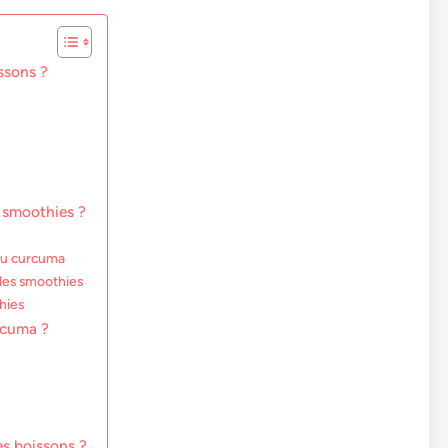
ssons ?
 smoothies ?
au curcuma
les smoothies
hies
urcuma ?
es boissons ?