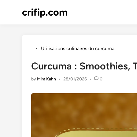
Skip
crifip.com
to
content
Posted
Utilisations culinaires du curcuma
in
Curcuma : Smoothies, T
by
Mira Kahn
•
28/01/2026
•
0