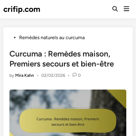
Skip
crifip.com
Mai
to
Open
Men
Search
content
Posted
Remèdes naturels au curcuma
in
Curcuma : Remèdes maison,
Premiers secours et bien-être
by
Mira Kahn
•
02/02/2026
•
0