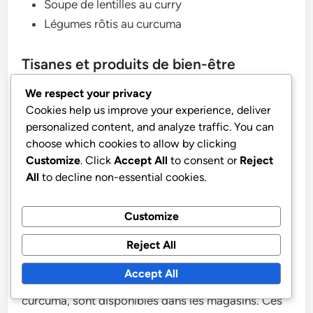
Soupe de lentilles au curry
Légumes rôtis au curcuma
Tisanes et produits de bien-être
contenant du curcuma
We respect your privacy
Cookies help us improve your experience, deliver
Les tisanes avec du curcuma peuvent être un ajout
personalized content, and analyze traffic. You can
apaisant à votre routine de bien-être. Vous pouvez
choose which cookies to allow by clicking
Customize
. Click
Accept All
to consent or
Reject
préparer une simple tisane au curcuma en faisant
All
to decline non-essential cookies.
bouillir de l’eau avec de la racine de curcuma frais
ou de la poudre de curcuma, en ajoutant du miel et
Customize
du citron pour le goût.
Reject All
De nombreux produits de bien-être, tels que le lait
Accept All
doré ou les mélanges de tisanes infusés au
curcuma, sont disponibles dans les magasins. Ces